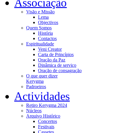
Associação
Visão e Missão
Lema
Objectivos
Quem Somos
História
Contactos
Espiritualidade
Veni Creator
Carta de Princípios
Oração da Paz
Dinâmica de serviço
Oração de consagração
O que quer dizer
Kerygma
Padroeiros
Actividades
Retiro Kerygma 2024
Núcleos
Arquivo Histórico
Concertos
Festivais
Cassetes